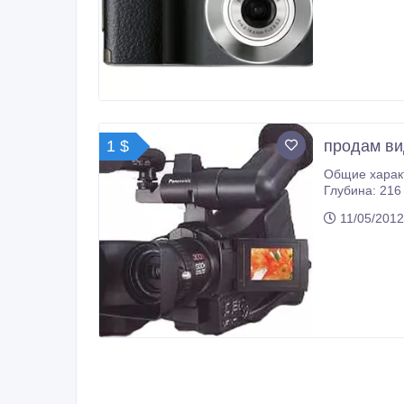
1 $
продам ви
Общие характ
Глубина: 216 мм - Вес: 2000 г
кассета miniDV Экран и видоискатель - В
11/05/2012
стабилизатор