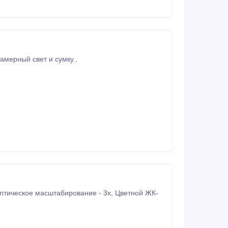
овую видеокамеру sony HVR-HD1000E + штатив, запасной АКБ, накамерный свет и сумку..