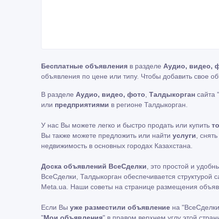
Бесплатные объявления
в разделе
Аудио, видео, 
объявления по цене или типу. Чтобы добавить свое о
В разделе
Аудио, видео, фото
,
Талдыкорган
сайта 
или
предприятиями
в регионе Талдыкорган.
У нас Вы можете легко и быстро продать или купить
т
Вы также можете предложить или найти
услуги
, снят
недвижимость в основных городах Казахстана.
Доска объявлений ВсеСделки
, это простой и удоб
ВсеСделки, Талдыкорган обеспечивается структурой с
Meta.ua. Наши советы на странице размещения объяв
Если Вы
уже разместили объявление
на "ВсеСделки
"
Мои объявления
" в правом верхнем углу этой стра