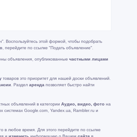
н". Воспользуйтесь этой формой, чтобы подобрать
то
, перейдите по ссылке
"Подать объявление"
.
лены объявления, опубликованные
частными лицами
у
товаров это приоритет для нашей доски объявлений.
ансии
. Раздел
аренда
позволяет быстро найти
атных объявлений в категории
Аудио, видео, фото
на
 системах Google.com, Yandex.ua, Rambler.ru и
го в любое время. Для этого перейдите по ссылке
ия и
изменить
информацию о Вашем
сайте
в