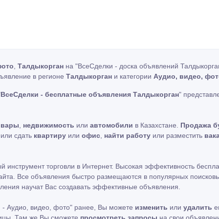
фото
,
Талдыкорган
на "ВсеСделки - доска объявлений Талдыкорга
бъявление в регионе
Талдыкорган
и категории
Аудио, видео, фо
"
ВсеСделки - бесплатные объявления Талдыкорган
" представ
овары
,
недвижимость
или
автомобили
в Казахстане.
Продажа б
ь или сдать
квартиру
или
офис
,
найти работу
или разместить
вак
ный инструмент торговли в Интернет. Высокая эффективность беспл
айта. Все объявления быстро размещаются в популярных поисковых
ления научат Вас создавать эффективные объявления.
 - Аудио, видео, фото" ранее, Вы можете
изменить
или
удалить
е
ницы. Там же Вы сможете
просмотреть запросы
на свои объявлен