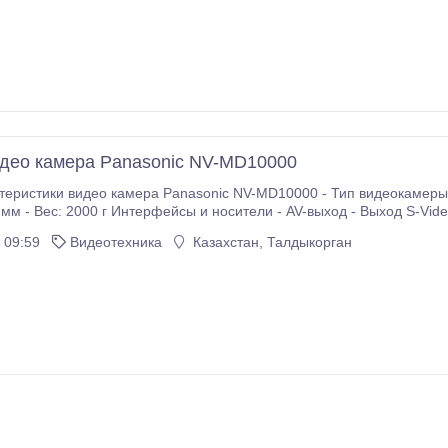
део камера Panasonic NV-MD10000
еристики видео камера Panasonic NV-MD10000 - Тип видеокамеры: 
 Интерфейсы и носители - AV-выход - Выход S-Video - DV-вход - DV-выход Память - Тип носителя:
идоискатель - Тип видоискателя: цветной - Стабилизатор изображения - Тип
 09:59
Видеотехника
Казахстан, Талдыкорган
а изображения: электронный - ЖК-экран - Диагональ ЖК-экрана: 2.