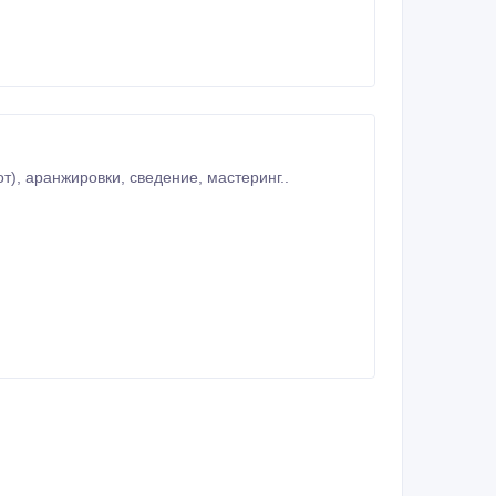
запись голоса, коррекция вокала (выравнивание нот, исправление фальшивых нот), аранжировки, сведение, мастеринг..