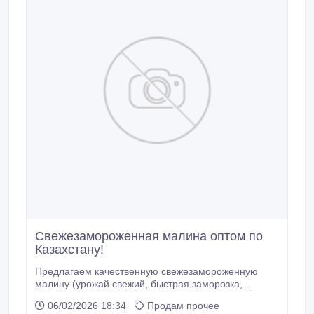
Свежезамороженная малина оптом по
Казахстану!
Предлагаем качественную свежезамороженную
малину (урожай свежий, быстрая заморозка,
отличная сохранность вкуса и аромата). Цена: 3
06/02/2026 18:34
Продам прочее
300 000 тг / тонна (с НДС) Доставка по Казахстану: