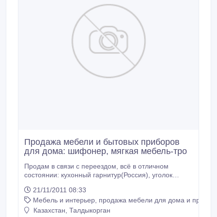
Продажа мебели и бытовых приборов
для дома: шифонер, мягкая мебель-тро
Продам в связи с переездом, всё в отличном
состоянии: кухонный гарнитур(Россия), уголок
кухонный, кухонный стол, 3 кровати, тумба
21/11/2011 08:33
полированная под телевизор, шифонер,
Мебель и интерьер, продажа мебели для дома и предме
холодильник(Весо), стиральная машинаLG, газ
плита (Дарина).
Казахстан, Талдыкорган