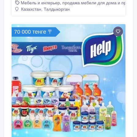
Мебель и интерьер, продажа мебели для дома и предме
оптовая продажа. Ищем дилеров в Казахстане и
России. Низкие цены. Посетите наш сайт Marble-
Казахстан, Талдыкорган
ceramics.kz..
70 000 тенге 〒