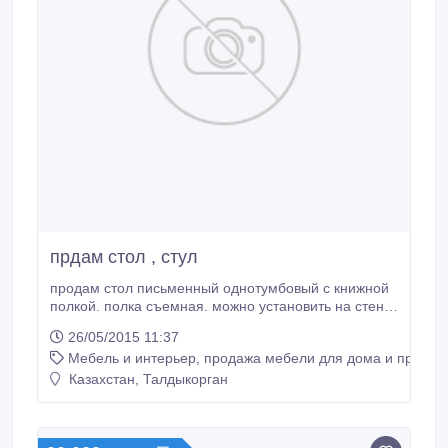
прдам стол , стул
продам стол письменный однотумбовый с книжной
полкой. полка съемная. можно установить на стену
или поставить на стол. размер:140*70 светлое
26/05/2015 11:37
дерево. в комплекте удобный складной стул..
Мебель и интерьер, продажа мебели для дома и предме
Казахстан, Талдыкорган