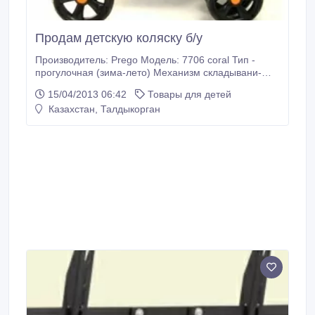
Продам детскую коляску б/у
Производитель: Prego Модель: 7706 coral Тип -
прогулочная (зима-лето) Механизм складывани-
книжка, одной рукой Сидение: высота - 45 см,
15/04/2013 06:42
Товары для детей
ширина - 33 см, длинна лежа - 78 см. Колеса -
Казахстан, Талдыкорган
резиновые. Передние поворотные двойные.
Регулировка наклона спинки - 3 положения
Перекидная ручка Ремни безопасности.