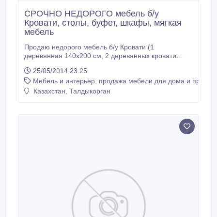
СРОЧНО НЕДОРОГО мебель б/у
Кровати, столы, буфет, шкафы, мягкая
мебель
Продаю недорого мебель б/у Кровати (1
деревянная 140х200 см, 2 деревянных кровати
100х200см, 2 кровати железных на панцерной сетке
25/05/2014 23:25
100х200см) , столы (журнальный, обеденный,
Мебель и интерьер, продажа мебели для дома и предме
кухонный), буфет, шкафы (2 штуки: 3-х-створчатый
140х180см, 2-х створчатый 100х180см), мягкая
Казахстан, Талдыкорган
мебель тройка: диван и 2 кресла, швейная машинка
(ножная), матрасы ватные Так же продаю садовые
и комнатные цветы дёшево Маринады, соки,
варенья и пустые банки под маринады.