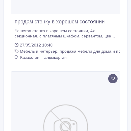
продам стенку в хорошем состоянии
Чешская стенка в хорошем состоянии, 4х
секционная, с платяным шкафом, сервантом, цвет-
темный бордо с черным вкраплением, может стать
27/05/2012 10:40
удобной и вместительной частью интерьера как
Мебель и интерьер, продажа мебели для дома и предме
зала, так и спальни.Обращайтесь, договоримся!
Контактный телефон - 87051894618, Диляра.
Казахстан, Талдыкорган