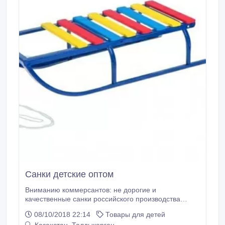
Санки детские оптом
Вниманию коммерсантов: не дорогие и
качественные санки российского производства
оптом! Цена - от 4500 тг! Со спинками и без спинок,
08/10/2018 22:14
Товары для детей
с ручками и без ручек, санки-коляски! Самой разной