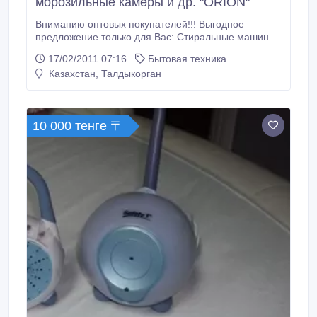
морозильные камеры и др. "ORION"
Вниманию оптовых покупателей!!! Выгодное
предложение только для Вас: Стиральные машины
полуавтомат, морозильные лари, конвектора для
17/02/2011 07:16
Бытовая техника
обогрева помещений, а также газовые плиты
Казахстан, Талдыкорган
торговой марки "ORION" по самым низким ценам.
Авторизированная гарантия на все товары 1 год.
Товары со склада в г.Алматы.
10 000 тенге 〒