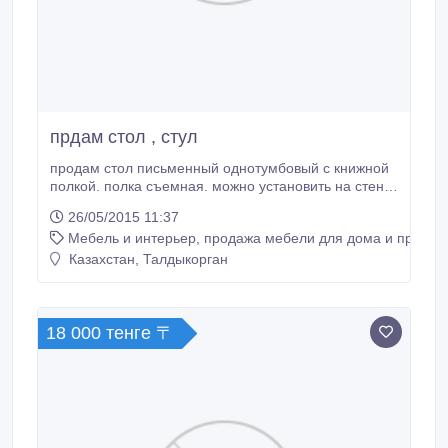
прдам стол , стул
продам стол письменный однотумбовый с книжной
полкой. полка съемная. можно установить на стену
или поставить на стол. размер:140*70 светлое
26/05/2015 11:37
дерево. в комплекте удобный складной стул..
Мебель и интерьер, продажа мебели для дома и предме
Казахстан, Талдыкорган
18 000 тенге 〒