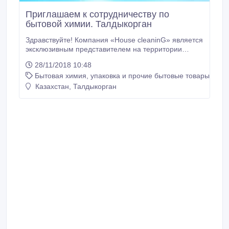
Приглашаем к сотрудничеству по
бытовой химии. Талдыкорган
Здравствуйте! Компания «House cleaninG» является
эксклюзивным представителем на территории
республики Казахстан, по бытовой химии. Вся
28/11/2018 10:48
продукция изготавливается из высококачественных
Бытовая химия, упаковка и прочие бытовые товары
ингредиентов по современной технологии,
разработанной специалистами компании, при этом
Казахстан, Талдыкорган
по своим потребительским свойствам не уступает
импортным аналогам.