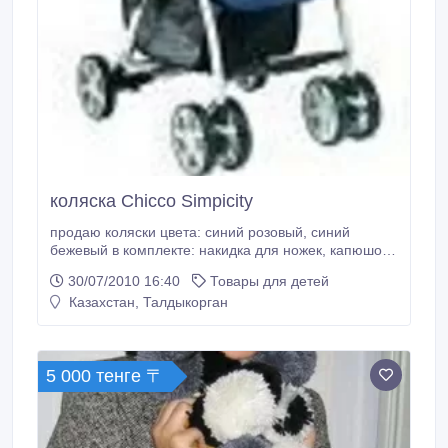
коляска Chicco Simpicity
продаю коляски цвета: синий розовый, синий
бежевый в комплекте: накидка для ножек, капюшон
от солнца, дождевик, корзина для покупок, а также
30/07/2010 16:40
Товары для детей
сумка! Пятиточечный ремень безопасности.
Казахстан, Талдыкорган
Удобное кресло, с твердой спинкой имеющей 4
положения наклона. Двойные поворотные колеса,
которые делают коляску максимально
маневренной, чрезвычайно легкий процесс
5 000 тенге 〒
раскладывания и складывания одной рукой.