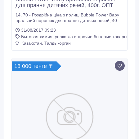
для прання дитячих речей, 400г. ОПТ
14, 70 - Роздрібна ціна з полиці Bubble Power Baby
пральний порошок для прання дитячих речей, 400г.
Пральний засіб призначений, головним чином, для
31/08/2017 09:23
прання дитячої білизни. Після прання залишки
Бытовая химия, упаковка и прочие бытовые товары
прального порошку бездоганно виполіскуються з
тканини. Для всіх типів пральних машин та для
Казахстан, Талдыкорган
ручного прання..
18 000 тенге 〒