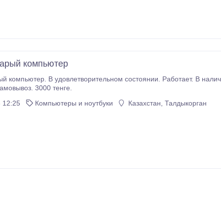
арый компьютер
тер. В удовлетворительном состоянии. Работает. В наличии: дисплей, мышка, две колонки, мышка и
амовывоз. 3000 тенге.
 12:25
Компьютеры и ноутбуки
Казахстан, Талдыкорган