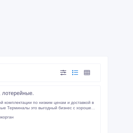
 лотерейные.
ыкорган