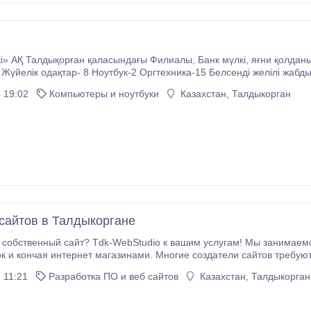
ан қаласындағы Филиалы, Банк мүлкі, яғни қолданылған 55 дана компьютерлер сатылатындығын
сса
тену қайнарлары (UPS)-4 Телефондық жабдықтау-3 Фотоаппарат-1
 19:02
Компьютеры и ноутбуки
Казахстан, Талдыкорган
тері: Анищенко Максим Викторович Талдықорған қаласы, Гагарин
6/140.
сайтов в Талдыкоргане
 собственный сайт? Tdk-WebStudio к вашим услугам! Мы занимаем
ок и кончая интернет магазинами. Многие создатели сайтов требуют
ашем случае все иначе - мы выполняем работу за минимальные сро
 11:21
Разработка ПО и веб сайтов
Казахстан, Талдыкорган
 сайт.