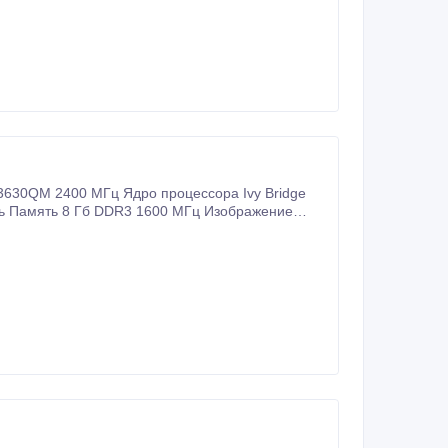
 3630QM 2400 МГц Ядро процессора Ivy Bridge
ть Память 8 Гб DDR3 1600 МГц Изображение
VIDIA GeForce GT 640M Видеопамять 2048 Мб
евая карта 1000 Мбит/c Беспроводная связь Wi-