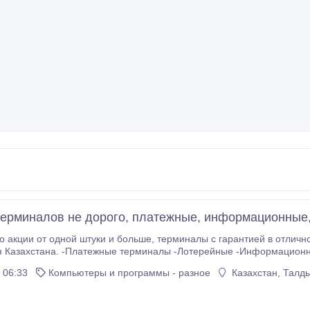
ерминалов не дорого, платежные, информационные,
 и больше, терминалы с гарантией в отличной комплектации по низким ценам и доставкой в
е -Информационные Терминалы это выгодный бизнес с хорошей
проходимостью, выгода может достигать от 80000 тысяч тенге до миллиона.
 06:33
Компьютеры и программы - разное
Казахстан, Талд