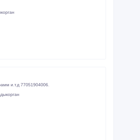
ыкорган
Антивирусных программ и.т.д 77051904006.
лдыкорган