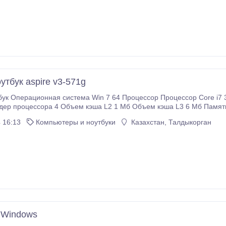
утбук aspire v3-571g
бук Операционная система Win 7 64 Процессор Процессор Core i7
ядер процессора 4 Объем кэша L2 1 Мб Объем кэша L3 6 Мб Памя
атрицы экрана TFT IPS Подсветка экрана
 16:13
Компьютеры и ноутбуки
Казахстан, Талдыкорган
я Тип видеоадаптера дискретный и встроенный Видеопроцессор N
 Оптический привод Blu-Ray, внутренний Объем накопителя (HDD) 750 Гб Интерфейс накопителя
корость вращения жесткого диска 5400 об/мин Связь LAN/Modem сет
 Windows