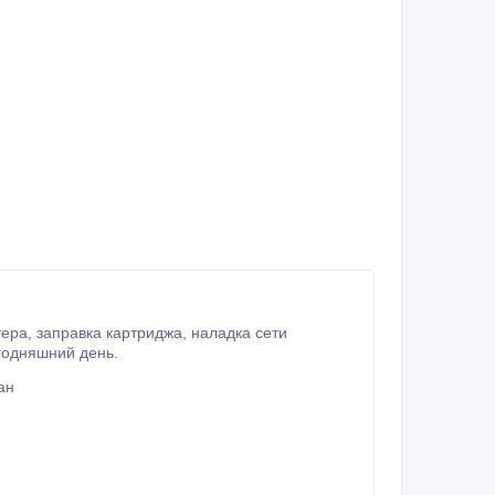
годняшний день.
ан