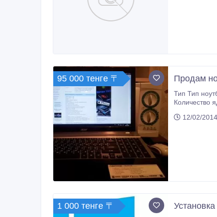
95 000 тенге 〒
Продам но
Тип Тип ноут
Количество 
Экран 15.6 дюймов, 1920x1080, широкоформатный Тип экрана матовый Тип м
12/02/2014
светодиодна
Устройства хранения данных
Serial ATA С
Fi IEEE 802.
1 000 тенге 〒
Установка